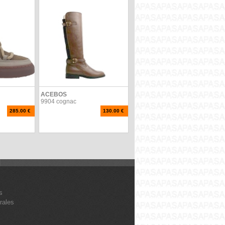
ACEBOS
9904 cognac
285.00 €
130.00 €
s
rales