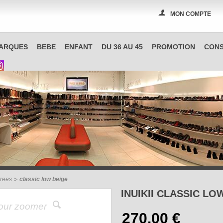
MON COMPTE
PAS A PAS, boutique spécialisée en chaussures à Reims
ARQUES
BEBE
ENFANT
DU 36 AU 45
PROMOTION
CONS
rrees
classic low beige
INUIKII CLASSIC LO
pour zoomer