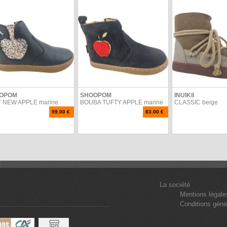
OPOM
SHOOPOM
INUIKII
 NEW APPLE marine
BOUBA TUFTY APPLE marine
CLASSIC beige
99.00 €
83.00 €
La société
Mentions légale
Conditions géné