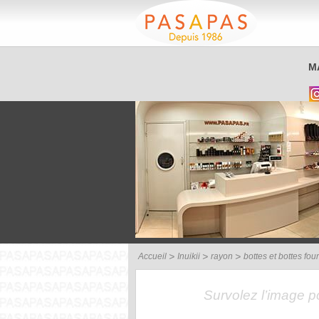
Service client
M
03 26 40 42 32
Accueil
Inuikii
rayon
bottes et bottes fou
Survolez l’image 