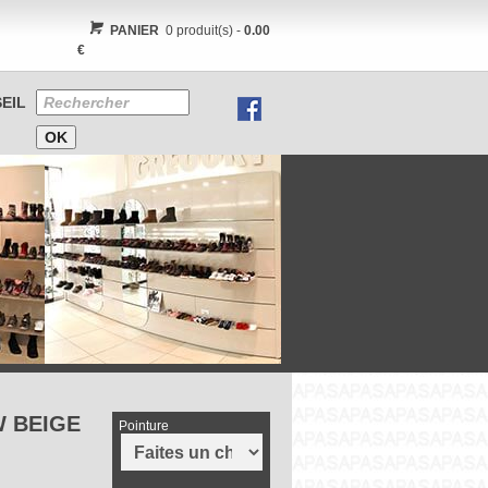
PANIER
0 produit(s) -
0.00
€
EIL
W BEIGE
Pointure