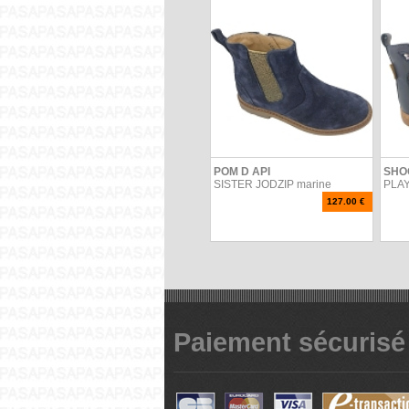
POM D API
SHO
SISTER JODZIP marine
PLAY
127.00 €
Paiement sécurisé