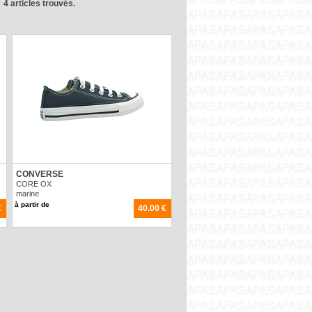
4 articles trouvés.
CONVERSE
CORE OX
marine
à partir de
€
40.00 €