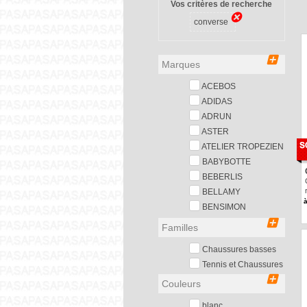
Vos critères de recherche
converse
Marques
ACEBOS
ADIDAS
ADRUN
ASTER
ATELIER TROPEZIEN
BABYBOTTE
BEBERLIS
BELLAMY
à
BENSIMON
BI KEY NINETTE
Familles
BIOMECANICS
Chaussures basses
BIRKENSTOCK
Tennis et Chaussures
Baskets Derbies
BISGAARD
en toile
BONTON
Couleurs
Mocassins
BOPY
blanc