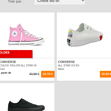
Trier par :
-57 %
CONVERSE
CONVERSE
CHUCK TAYLOR ALL STAR HI
ALL STAR OX EV
rose
blanc
 partir de
43.00 €
18.70 €
49.00 