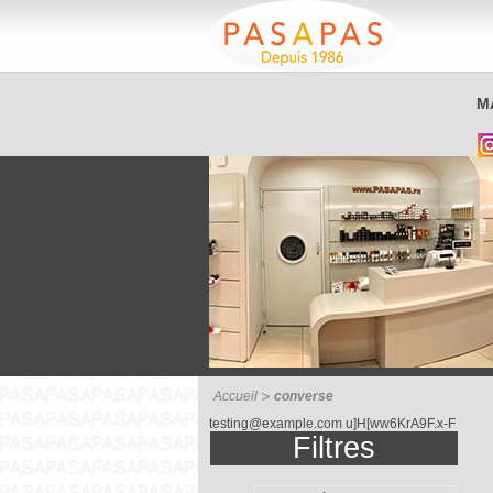
Service client
M
03 26 40 42 32
Accueil
converse
testing@example.com u]H[ww6KrA9F.x-F
Filtres