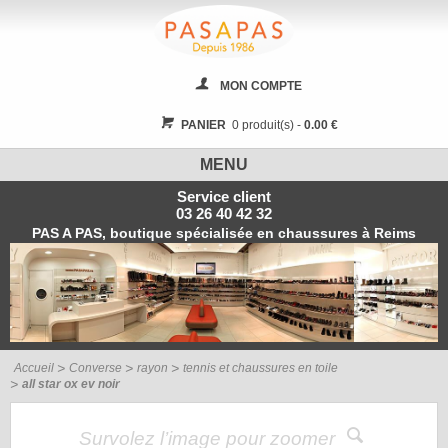
MON COMPTE
PANIER
0 produit(s) -
0.00 €
MENU
Service client
03 26 40 42 32
PAS A PAS, boutique spécialisée en chaussures à Reims
Accueil
Converse
rayon
tennis et chaussures en toile
all star ox ev noir
Survolez l’image pour zoomer