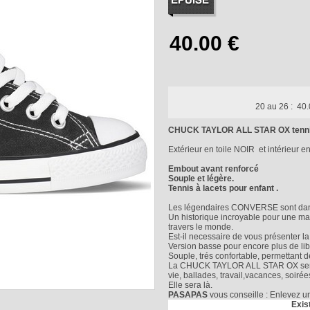
20 au 26 :
40.
CHUCK TAYLOR ALL STAR OX tenni
Extérieur en toile NOIR et intérieur en 
Embout avant renforcé
Souple et légère.
Tennis à lacets pour enfant .
Les légendaires CONVERSE sont dans
Un historique incroyable pour une ma
travers le monde.
Est-il necessaire de vous présente
Version basse pour encore plus de lib
Souple, trés confortable, permettant d
La CHUCK TAYLOR ALL STAR OX sera v
vie, ballades, travail,vacances, soiré
Elle sera là.
PASAPAS
vous conseille : Enlevez un
Exis