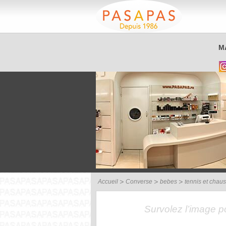
Service client
M
03 26 40 42 32
Accueil
Converse
bebes
tennis et chaus
Survolez l’image 