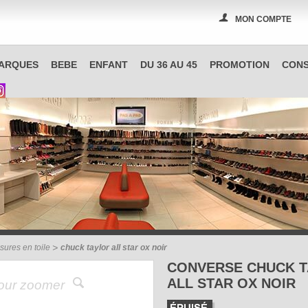
MON COMPTE
PAS A PAS, boutique spécialisée en chaussures à Reims
ARQUES
BEBE
ENFANT
DU 36 AU 45
PROMOTION
CONS
sures en toile
chuck taylor all star ox noir
CONVERSE CHUCK 
ALL STAR OX NOIR
pour zoomer