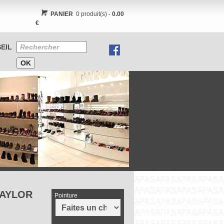
PANIER
0 produit(s) -
0.00
€
EIL
TAYLOR
Pointure