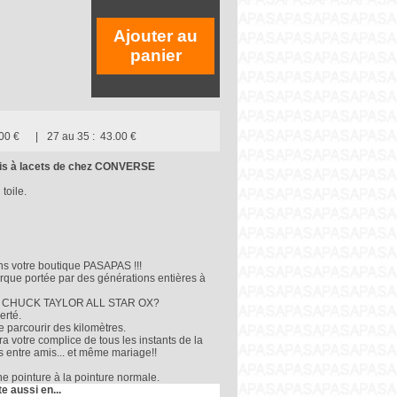
Ajouter au
panier
00 €
27 au 35 :
43.00 €
s à lacets de chez CONVERSE
toile.
 votre boutique PASAPAS !!!
rque portée par des générations entières à
r la CHUCK TAYLOR ALL STAR OX?
erté.
e parcourir des kilomètres.
otre complice de tous les instants de la
es entre amis... et même mariage!!
e pointure à la pointure normale.
te aussi en...