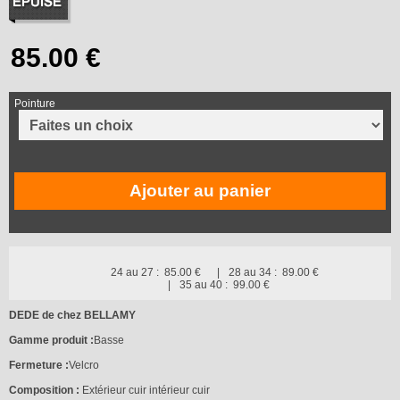
Pointure
Ajouter au panier
24 au 27 :
85.00 €
28 au 34 :
89.00 €
35 au 40 :
99.00 €
DEDE de chez BELLAMY
Gamme produit :
Basse
Fermeture :
Velcro
Composition :
Extérieur cuir intérieur cuir