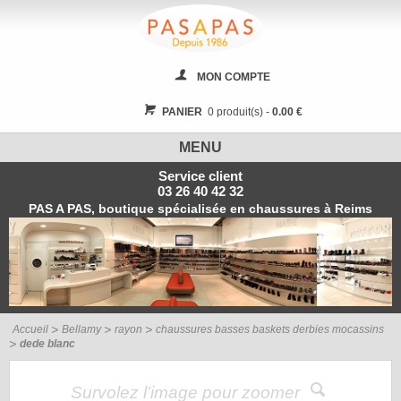
MON COMPTE
PANIER
0 produit(s) -
0.00 €
MENU
Service client
03 26 40 42 32
PAS A PAS, boutique spécialisée en chaussures à Reims
Accueil
Bellamy
rayon
chaussures basses baskets derbies mocassins
dede blanc
Survolez l’image pour zoomer