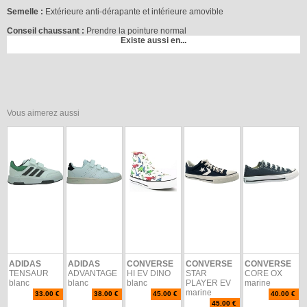
Semelle :
Extérieure anti-dérapante et intérieure amovible
Conseil chaussant :
Prendre la pointure normal
Existe aussi en...
Vous aimerez aussi
ADIDAS
ADIDAS
CONVERSE
CONVERSE
CONVERSE
TENSAUR
ADVANTAGE
HI EV DINO
STAR
CORE OX
blanc
blanc
blanc
PLAYER EV
marine
marine
33.00 €
38.00 €
45.00 €
40.00 €
45.00 €