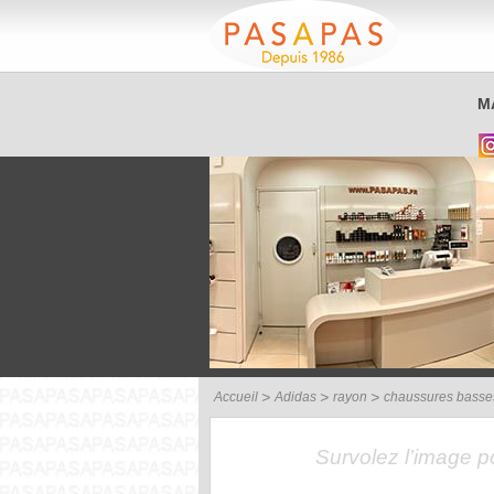
Service client
M
03 26 40 42 32
Accueil
Adidas
rayon
chaussures basse
Survolez l’image 