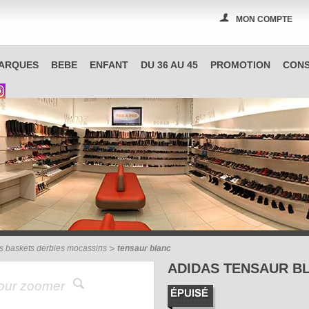
MON COMPTE
PAS A PAS, boutique spécialisée en chaussures à Reims
ARQUES
BEBE
ENFANT
DU 36 AU 45
PROMOTION
CONS
s baskets derbies mocassins
tensaur blanc
ADIDAS TENSAUR B
pour zoomer