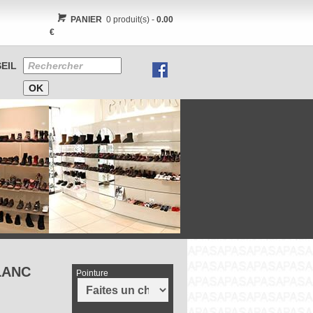
PANIER
0 produit(s) -
0.00
€
EIL
LANC
Pointure