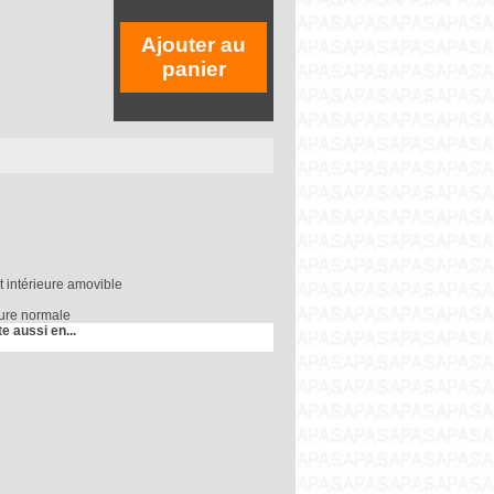
Ajouter au
panier
t intérieure amovible
ture normale
te aussi en...