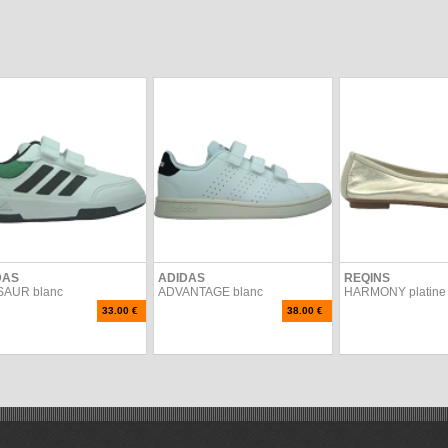
DAS
ADIDAS
REQINS
SAUR blanc
ADVANTAGE blanc
HARMONY platine
33.00 €
38.00 €