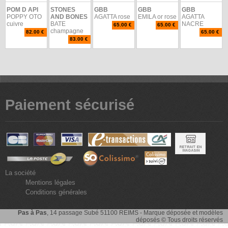
POM D API
STONES
GBB
GBB
GBB
POPPY OTO
AND BONES
AGATTA rose
EMILA or rose
AGATTA
cuivre
BATE
NACRE
65.00 €
65.00 €
champagne
82.00 €
65.00 €
83.00 €
Paiement sécurisé
La société
Mentions légales
Conditions générales
Pas à Pas
, 14 passage Subé 51100 REIMS - Marque déposée et modèles
déposés © Tous droits réservés