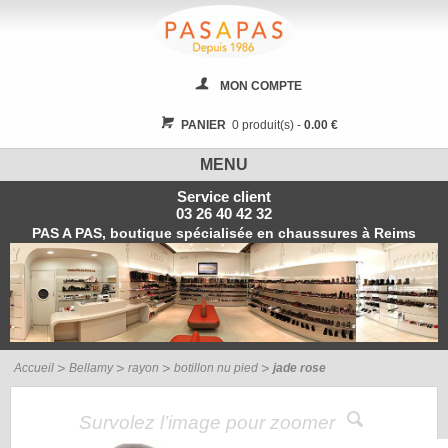
MON COMPTE
PANIER
0 produit(s) -
0.00 €
MENU
Service client
03 26 40 42 32
PAS A PAS, boutique spécialisée en chaussures à Reims
Accueil
Bellamy
rayon
botillon nu pied
jade rose
Survolez l’image pour zoomer