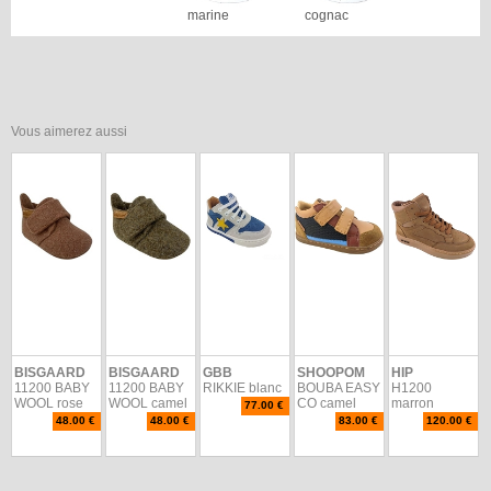
marine
cognac
Vous aimerez aussi
BISGAARD
BISGAARD
GBB
SHOOPOM
HIP
11200 BABY
11200 BABY
RIKKIE blanc
BOUBA EASY
H1200
WOOL rose
WOOL camel
CO camel
marron
77.00 €
48.00 €
48.00 €
83.00 €
120.00 €