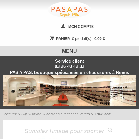
MON COMPTE
PANIER
0 produit(s) -
0.00 €
MENU
Service client
03 26 40 42 32
PAS A PAS, boutique spécialisée en chaussures à Reims
Accueil
Hip
rayon
bottines a lacet et a velcro
1862 noir
Survolez l’image pour zoomer