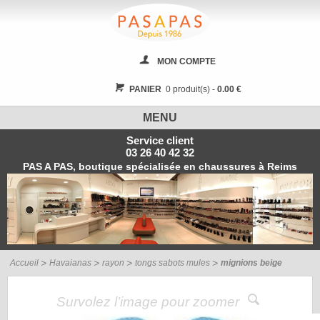
MON COMPTE
PANIER
0 produit(s) -
0.00 €
MENU
Service client
03 26 40 42 32
PAS A PAS, boutique spécialisée en chaussures à Reims
Accueil
Havaianas
rayon
tongs sabots mules
mignions beige
Survolez l’image pour zoomer