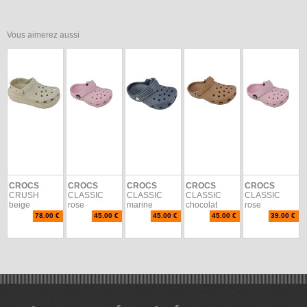
Vous aimerez aussi
CROCS
CROCS
CROCS
CROCS
CROCS
CRUSH
CLASSIC
CLASSIC
CLASSIC
CLASSIC
beige
rose
marine
chocolat
rose
78.00 €
45.00 €
45.00 €
45.00 €
39.00 €