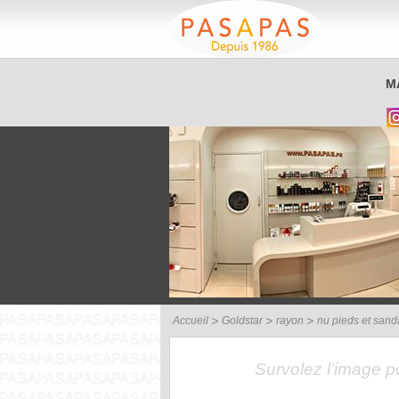
Service client
M
03 26 40 42 32
Accueil
Goldstar
rayon
nu pieds et sand
Survolez l’image 