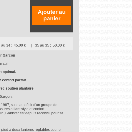
Ajouter au
panier
 au 34 :
45.00 €
35 au 35 :
50.00 €
r Garçon
r cuir
t optimal.
confort parfait.
vec soutien plantaire
Garçon.
n 1987, suite au désir d'un groupe de
ures alliant style et confort.
ard, Goldstar est depuis reconnu pour sa
N
ied à deux lanières réglables et une