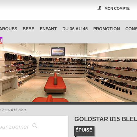
MON COMPTE
PAS A PAS, boutique spécialisée en chaussures à Reims
ARQUES
BEBE
ENFANT
DU 36 AU 45
PROMOTION
CONS
ales
815 bleu
GOLDSTAR 815 BLE
pour zoomer