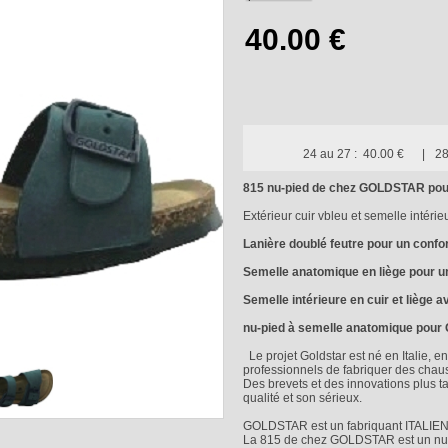
24 au 27 :
40.00 €
28
815 nu-pied de chez GOLDSTAR pou
Extérieur cuir vbleu et semelle intérieu
Lanière doublé feutre pour un confor
Semelle anatomique en liège pour un 
Semelle intérieure en cuir et liège a
nu-pied à semelle anatomique pour 
Le projet Goldstar est né en Italie, e
professionnels de fabriquer des chauss
Des brevets et des innovations plus t
qualité et son sérieux.
GOLDSTAR est un fabriquant ITALIE
La 815 de chez GOLDSTAR est un nu-p