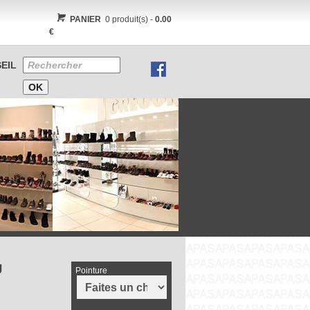
PANIER
0 produit(s) -
0.00
€
EIL
U
Pointure