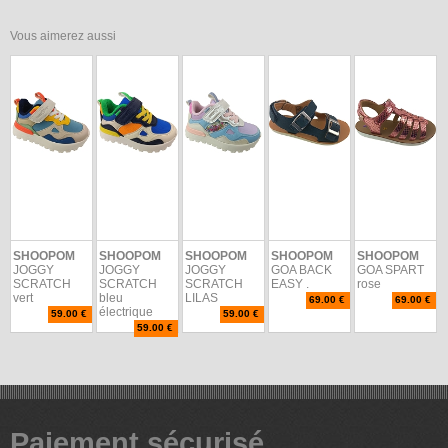
Vous aimerez aussi
SHOOPOM
SHOOPOM
SHOOPOM
SHOOPOM
SHOOPOM
JOGGY
JOGGY
JOGGY
GOA BACK
GOA SPART
SCRATCH
SCRATCH
SCRATCH
EASY .
rose
vert
bleu
LILAS
69.00 €
69.00 €
électrique
59.00 €
59.00 €
59.00 €
Paiement sécurisé