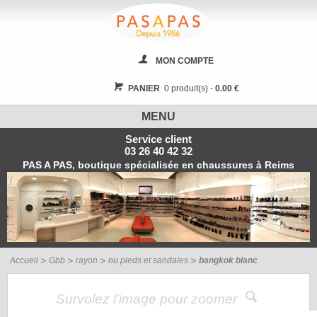
MON COMPTE
PANIER
0 produit(s) -
0.00 €
MENU
Service client
03 26 40 42 32
PAS A PAS, boutique spécialisée en chaussures à Reims
Accueil
Gbb
rayon
nu pieds et sandales
bangkok blanc
Survolez l’image pour zoomer