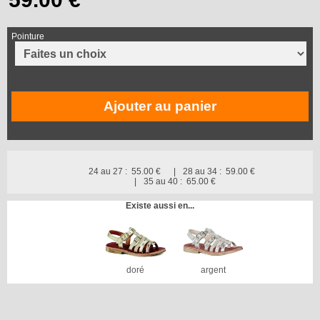
Pointure
Ajouter au panier
24 au 27 :
55.00 €
28 au 34 :
59.00 €
35 au 40 :
65.00 €
Existe aussi en...
doré
argent