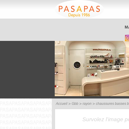
Service client
M
03 26 40 42 32
Accueil
Gbb
rayon
chaussures basses b
Survolez l’image 