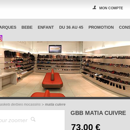
MON COMPTE
PAS A PAS, boutique spécialisée en chaussures à Reims
ARQUES
BEBE
ENFANT
DU 36 AU 45
PROMOTION
CONS
askets derbies mocassins
matia cuivre
GBB MATIA CUIVRE
pour zoomer