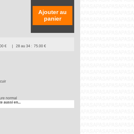
Ajouter au
panier
00 €
28 au 34 :
75.00 €
cuir
ure normal
te aussi en...