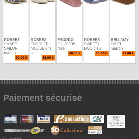
ROBEEZ
ROBEEZ
FRODDO
ROBEEZ
BELLAMY
SMART
TODDLER
G1130005
SWEETY
PAVEL
SAILOR
MOUSE gris
rose
DOG bleu
marron
marine
clair
46.00 €
39.00 €
41.00 €
35.00 €
35.00 €
Paiement sécurisé