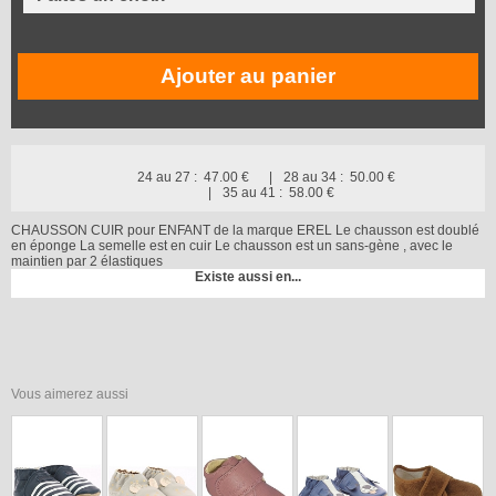
Ajouter au panier
24 au 27 :
47.00 €
28 au 34 :
50.00 €
35 au 41 :
58.00 €
CHAUSSON CUIR pour ENFANT de la marque EREL Le chausson est doublé
en éponge La semelle est en cuir Le chausson est un sans-gène , avec le
maintien par 2 élastiques
Existe aussi en...
Vous aimerez aussi