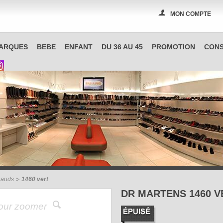
MON COMPTE
PAS A PAS, boutique spécialisée en chaussures à Reims
ARQUES
BEBE
ENFANT
DU 36 AU 45
PROMOTION
CONS
hauds
1460 vert
DR MARTENS 1460 V
pour zoomer