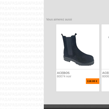
Vous aimerez aussi
ACEBOS
ACE
80074 noir
8006
118.00 €