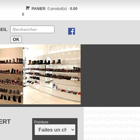
PANIER
0 produit(s) -
0.00
€
EIL
ERT
Pointure