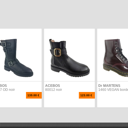
BOS
ACEBOS
Dr MARTENS
7 OD noir
80012 noir
1460 VEGAN bord
139.00 €
123.00 €