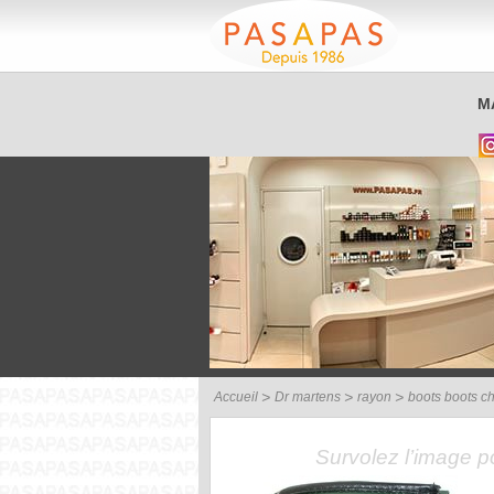
Service client
M
03 26 40 42 32
Accueil
Dr martens
rayon
boots boots c
Survolez l’image 