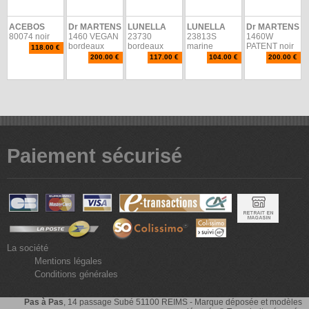
ACEBOS
Dr MARTENS
LUNELLA
LUNELLA
Dr MARTENS
80074 noir
1460 VEGAN
23730
23813S
1460W
bordeaux
bordeaux
marine
PATENT noir
118.00 €
200.00 €
117.00 €
104.00 €
200.00 €
Paiement sécurisé
La société
Mentions légales
Conditions générales
Pas à Pas
, 14 passage Subé 51100 REIMS - Marque déposée et modèles