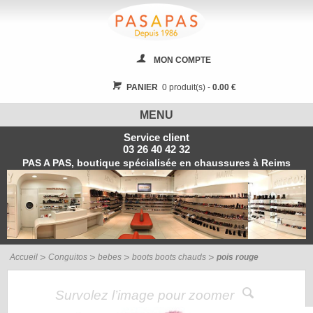
MON COMPTE
PANIER
0 produit(s) -
0.00 €
MENU
Service client
03 26 40 42 32
PAS A PAS, boutique spécialisée en chaussures à Reims
Accueil
Conguitos
bebes
boots boots chauds
pois rouge
Survolez l’image pour zoomer