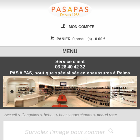
MON COMPTE
PANIER
0 produit(s) -
0.00 €
MENU
Service client
03 26 40 42 32
PAS A PAS, boutique spécialisée en chaussures à Reims
Accueil
Conguitos
bebes
boots boots chauds
noeud rose
Survolez l’image pour zoomer