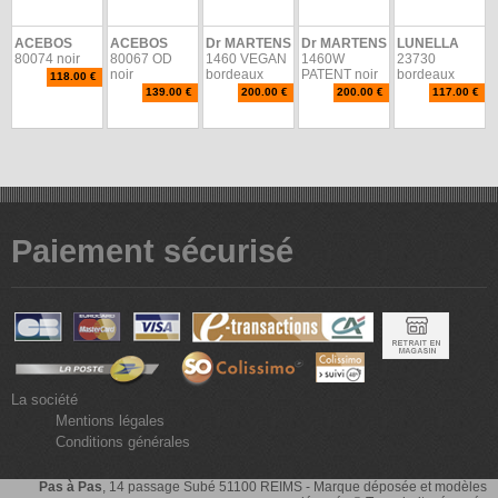
ACEBOS
ACEBOS
Dr MARTENS
Dr MARTENS
LUNELLA
80074 noir
80067 OD
1460 VEGAN
1460W
23730
noir
bordeaux
PATENT noir
bordeaux
118.00 €
139.00 €
200.00 €
200.00 €
117.00 €
Paiement sécurisé
La société
Mentions légales
Conditions générales
Pas à Pas
, 14 passage Subé 51100 REIMS - Marque déposée et modèles