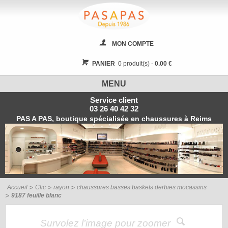
MON COMPTE
PANIER
0 produit(s) -
0.00 €
MENU
Service client
03 26 40 42 32
PAS A PAS, boutique spécialisée en chaussures à Reims
Accueil
Clic
rayon
chaussures basses baskets derbies mocassins
9187 feuille blanc
Survolez l’image pour zoomer