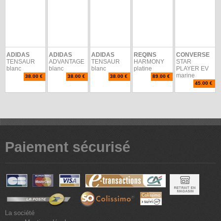
ADIDAS
ADIDAS
ADIDAS
REQINS
CONVERSE
TENSAUR
ADVANTAGE
TENSAUR
HARMONY
STAR
blanc
blanc
blanc
platine
PLAYER EV
marine
38.00 €
38.00 €
38.00 €
89.00 €
45.00 €
Paiement sécurisé
La société