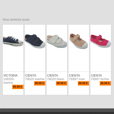
Vous aimerez aussi
VICTORIA
CIENTA
CIENTA
CIENTA
CIENTA
106550
78020 marine
78020 blanc
76997 rose
76997 fuchia
marine
30.00 €
30.00 €
26.00 €
26.00 €
45.00 €