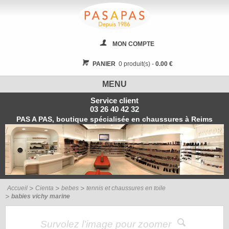
MON COMPTE
PANIER
0 produit(s) -
0.00 €
MENU
Service client
03 26 40 42 32
PAS A PAS, boutique spécialisée en chaussures à Reims
Accueil
Cienta
bebes
tennis et chaussures en toile
babies vichy marine
Survolez l’image pour zoomer