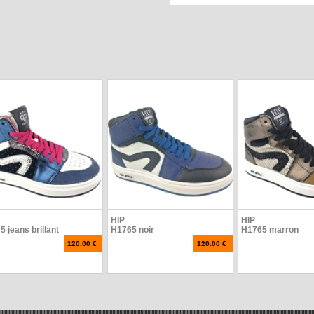
HIP
HIP
5 jeans brillant
H1765 noir
H1765 marron
120.00 €
120.00 €