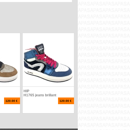
HIP
H1765 jeans brillant
120.00 €
120.00 €