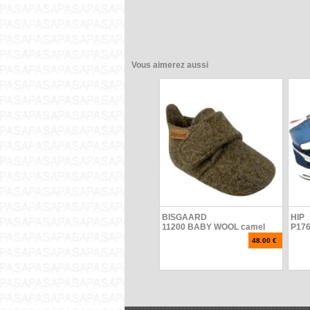
Vous aimerez aussi
BISGAARD
HIP
11200 BABY WOOL camel
P176
48.00 €