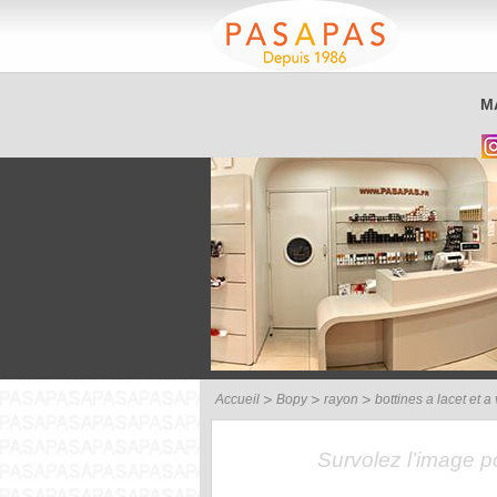
Service client
M
03 26 40 42 32
Accueil
Bopy
rayon
bottines a lacet et a
Survolez l’image 