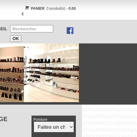
PANIER
0 produit(s) -
0.00
€
EIL
GE
Pointure