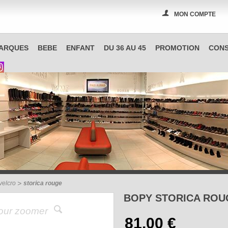
MON COMPTE
PAS A PAS, boutique spécialisée en chaussures à Reims
ARQUES
BEBE
ENFANT
DU 36 AU 45
PROMOTION
CONS
 velcro
storica rouge
BOPY STORICA ROU
pour zoomer