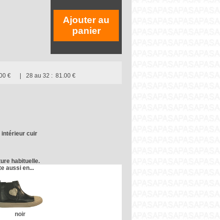
Ajouter au
panier
00 €
28 au 32 :
81.00 €
intérieur cuir
ure habituelle.
te aussi en...
noir