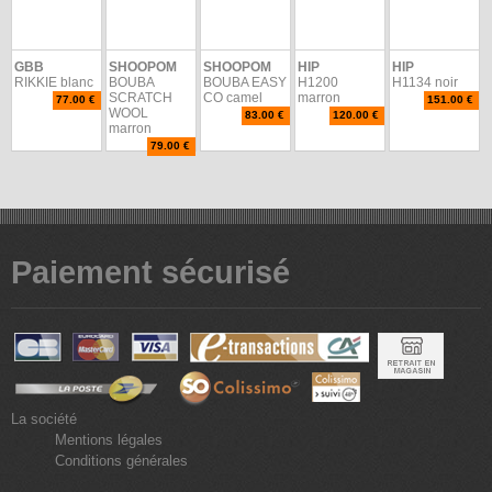
GBB
SHOOPOM
SHOOPOM
HIP
HIP
RIKKIE blanc
BOUBA
BOUBA EASY
H1200
H1134 noir
SCRATCH
CO camel
marron
77.00 €
151.00 €
WOOL
83.00 €
120.00 €
marron
79.00 €
Paiement sécurisé
La société
Mentions légales
Conditions générales