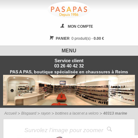
MON COMPTE
PANIER
0 produit(s) -
0.00 €
MENU
Service client
03 26 40 42 32
PAS A PAS, boutique spécialisée en chaussures à Reims
Accueil
Bisgaard
rayon
bottines a lacet et a velcro
40313 marine
Survolez l’image pour zoomer