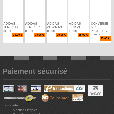
ADIDAS
ADIDAS
ADIDAS
ADIDAS
CONVERSE
TENSAUR
TENSAUR
ADVANTAGE
TENSAUR
STAR
blanc
blanc
blanc
blanc
PLAYER EV
marine
38.00 €
33.00 €
38.00 €
38.00 €
45.00 €
Paiement sécurisé
La société
Mentions légales