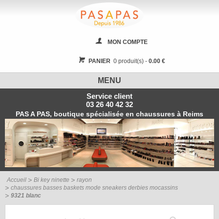
MON COMPTE
PANIER
0 produit(s) -
0.00 €
MENU
Service client
03 26 40 42 32
PAS A PAS, boutique spécialisée en chaussures à Reims
Accueil
Bi key ninette
rayon
chaussures basses baskets mode sneakers derbies mocassins
9321 blanc