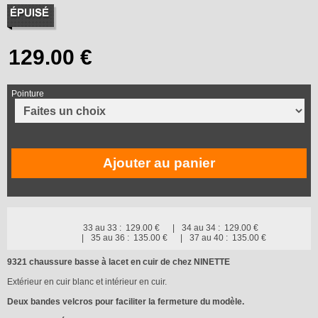
Pointure
Ajouter au panier
33 au 33 :
129.00 €
34 au 34 :
129.00 €
35 au 36 :
135.00 €
37 au 40 :
135.00 €
9321 chaussure basse à lacet en cuir de chez NINETTE
Extérieur en cuir blanc et intérieur en cuir.
Deux bandes velcros pour faciliter la fermeture du modèle.