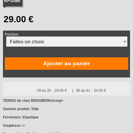
Pointure
Ajouter au panier
29 au 35 :
29.00 €
36 au 41 :
34.00 €
TENNIS de chez BENSIMONstrong>
Gamme produit :
Toile
Fermeture :
Elastique
Souplesse :
+