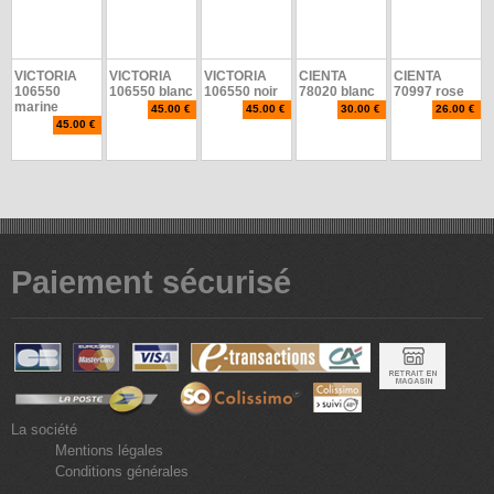
VICTORIA
VICTORIA
VICTORIA
CIENTA
CIENTA
106550
106550 blanc
106550 noir
78020 blanc
70997 rose
marine
45.00 €
45.00 €
30.00 €
26.00 €
45.00 €
Paiement sécurisé
La société
Mentions légales
Conditions générales