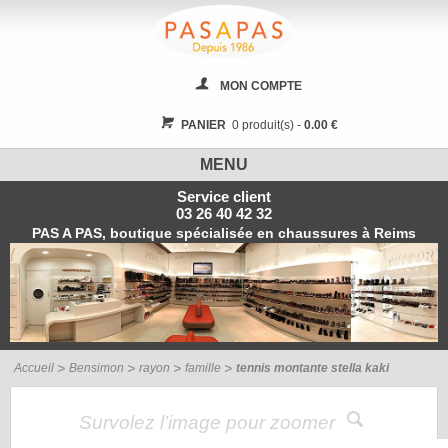
MON COMPTE
PANIER
0 produit(s) -
0.00 €
MENU
Service client
03 26 40 42 32
PAS A PAS, boutique spécialisée en chaussures à Reims
Accueil
Bensimon
rayon
famille
tennis montante stella kaki
Survolez l’image pour zoomer