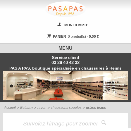
MON COMPTE
PANIER
0 produit(s) -
0.00 €
MENU
Service client
03 26 40 42 32
PAS A PAS, boutique spécialisée en chaussures à Reims
Accueil
Bellamy
rayon
chaussons souples
grizou jeans
Survolez l’image pour zoomer