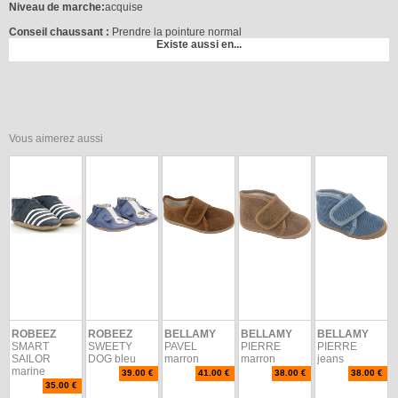
Niveau de marche:
acquise
Conseil chaussant :
Prendre la pointure normal
Existe aussi en...
Vous aimerez aussi
ROBEEZ
ROBEEZ
BELLAMY
BELLAMY
BELLAMY
SMART
SWEETY
PAVEL
PIERRE
PIERRE
SAILOR
DOG bleu
marron
marron
jeans
marine
39.00 €
41.00 €
38.00 €
38.00 €
35.00 €