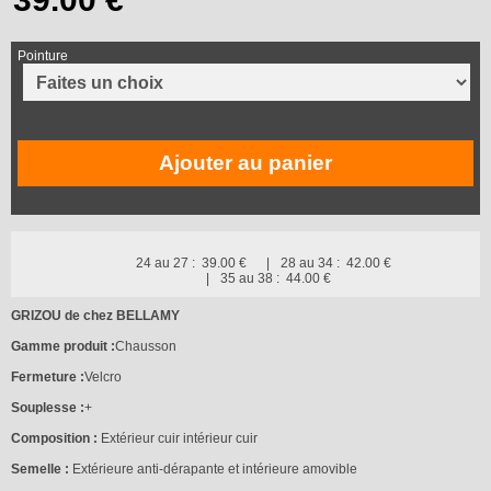
Pointure
Ajouter au panier
24 au 27 :
39.00 €
28 au 34 :
42.00 €
35 au 38 :
44.00 €
GRIZOU de chez BELLAMY
Gamme produit :
Chausson
Fermeture :
Velcro
Souplesse :
+
Composition :
Extérieur cuir intérieur cuir
Semelle :
Extérieure anti-dérapante et intérieure amovible