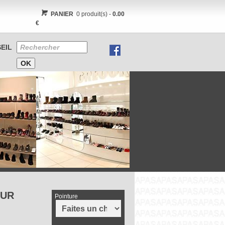
PANIER
0 produit(s) -
0.00
€
EIL
EUR
Pointure