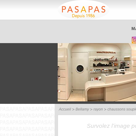
Service client
M
03 26 40 42 32
Accueil
Bellamy
rayon
chaussons soupl
Survolez l’image 