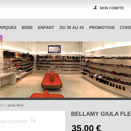
MON COMPTE
PAS A PAS, boutique spécialisée en chaussures à Reims
ARQUES
BEBE
ENFANT
DU 36 AU 45
PROMOTION
CONS
es
giula fleur
BELLAMY GIULA FL
pour zoomer