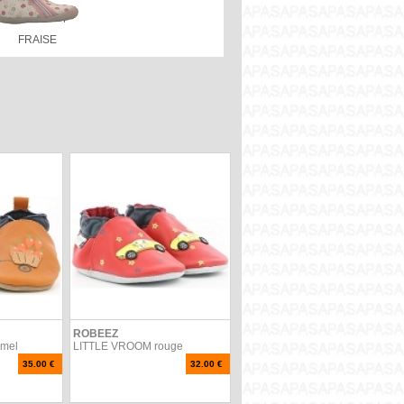
FRAISE
ROBEEZ
mel
LITTLE VROOM rouge
35.00 €
32.00 €