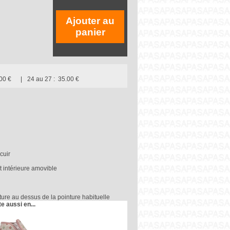
Ajouter au
panier
00 €
24 au 27 :
35.00 €
cuir
t intérieure amovible
ure au dessus de la pointure habituelle
te aussi en...