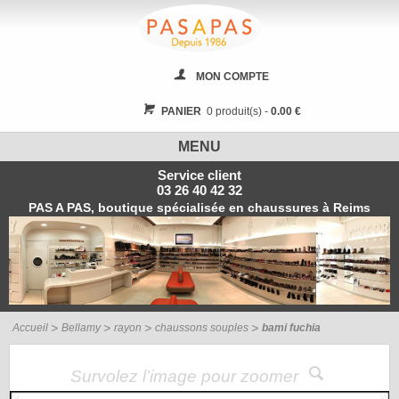
MON COMPTE
PANIER
0 produit(s) -
0.00 €
MENU
Service client
03 26 40 42 32
PAS A PAS, boutique spécialisée en chaussures à Reims
Accueil
Bellamy
rayon
chaussons souples
bami fuchia
Survolez l’image pour zoomer