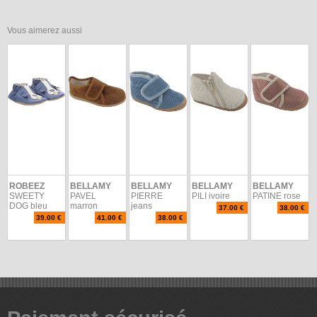
Vous aimerez aussi
ROBEEZ
BELLAMY
BELLAMY
BELLAMY
BELLAMY
SWEETY
PAVEL
PIERRE
PILI ivoire
PATINE rose
DOG bleu
marron
jeans
37.00 €
38.00 €
39.00 €
41.00 €
38.00 €