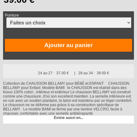
Pointure
Ajouter au panier
24 au 27 :
37.00 €
28 au 34 :
39.00 €
Collection de CHAUSSON BELLAMY pour BÉBÉ et ENFANT CHAUSSON
BELLAMY pour Enfant. Modèle BAMI le CHAUSSON est réalisé dans des
tissus 100% coton , intérieur et extérieur Le chausson BELLAMY est construit
comme une chaussure, d'où son excellent maintien. La semelle intérieure est
en cuir avec un soutien plantaire, le talon est maintenu par un léger contrefort.
Le chausson ne se déforme pas gràce à sa construction spécifique de
BELLAMY. Le modèle BAMI se ferme par une lanière VELCRO, facile à
chausser, confortable avec une semelle antidérapante
Existe aussi en...