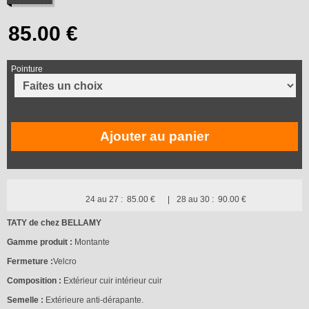
Pointure
Ajouter au panier
24 au 27 :
85.00 €
28 au 30 :
90.00 €
TATY de chez BELLAMY
Gamme produit :
Montante
Fermeture :
Velcro
Composition :
Extérieur cuir intérieur cuir
Semelle :
Extérieure anti-dérapante.