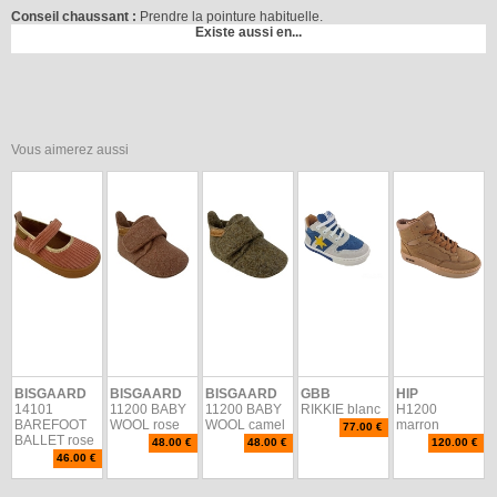
Conseil chaussant :
Prendre la pointure habituelle.
Existe aussi en...
Vous aimerez aussi
BISGAARD
BISGAARD
BISGAARD
GBB
HIP
14101
11200 BABY
11200 BABY
RIKKIE blanc
H1200
BAREFOOT
WOOL rose
WOOL camel
marron
77.00 €
BALLET rose
48.00 €
48.00 €
120.00 €
46.00 €