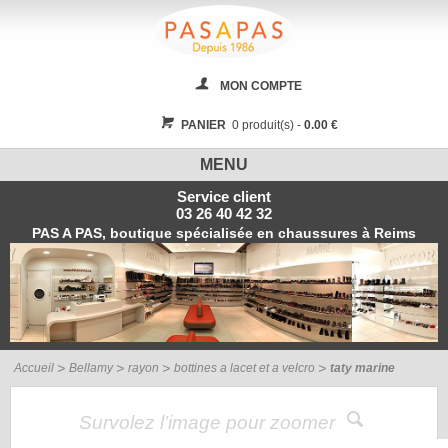
MON COMPTE
PANIER
0 produit(s) -
0.00 €
MENU
Service client
03 26 40 42 32
PAS A PAS, boutique spécialisée en chaussures à Reims
Accueil
Bellamy
rayon
bottines a lacet et a velcro
taty marine
Survolez l’image pour zoomer