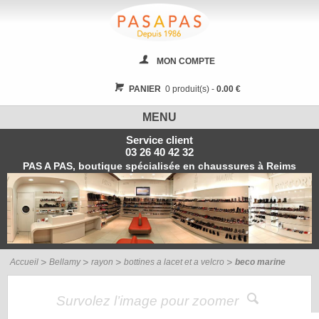
MON COMPTE
PANIER
0 produit(s) -
0.00 €
MENU
Service client
03 26 40 42 32
PAS A PAS, boutique spécialisée en chaussures à Reims
Accueil
Bellamy
rayon
bottines a lacet et a velcro
beco marine
Survolez l’image pour zoomer