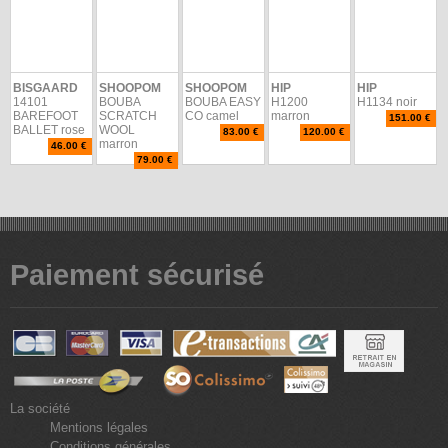
BISGAARD
SHOOPOM
SHOOPOM
HIP
HIP
14101
BOUBA
BOUBA EASY
H1200
H1134 noir
BAREFOOT
SCRATCH
CO camel
marron
151.00 €
BALLET rose
WOOL
83.00 €
120.00 €
marron
46.00 €
79.00 €
Paiement sécurisé
La société
Mentions légales
Conditions générales