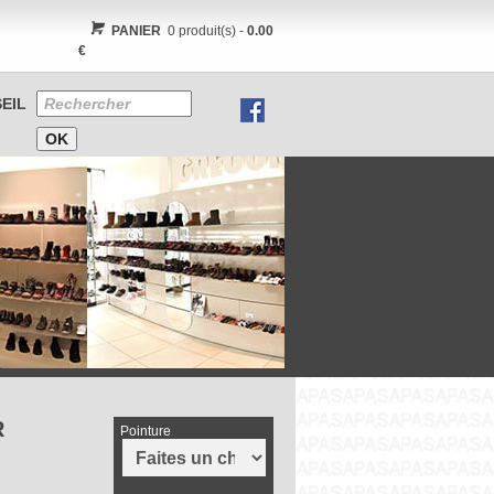
PANIER
0 produit(s) -
0.00
€
EIL
R
Pointure