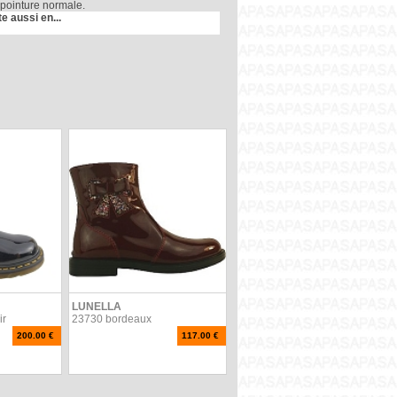
 pointure normale.
te aussi en...
LUNELLA
ir
23730 bordeaux
200.00 €
117.00 €