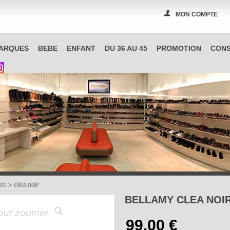
MON COMPTE
PAS A PAS, boutique spécialisée en chaussures à Reims
ARQUES
BEBE
ENFANT
DU 36 AU 45
PROMOTION
CONS
uds
clea noir
BELLAMY CLEA NOI
pour zoomer