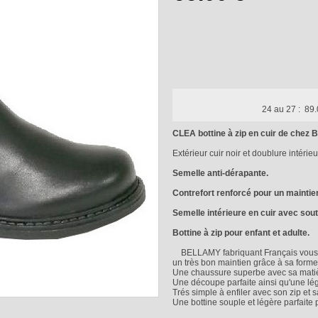
24 au 27 :
89.
CLEA bottine à zip en cuir de che
Extérieur cuir noir et doublure intérieu
Semelle anti-dérapante.
Contrefort renforcé pour un maintie
Semelle intérieure en cuir avec sout
Bottine à zip pour enfant et adulte.
BELLAMY fabriquant Français vous p
un très bon maintien grâce à sa form
Une chaussure superbe avec sa matière 
Une découpe parfaite ainsi qu'une lég
Trés simple à enfiler avec son zip et 
Une bottine souple et légère parfaite p