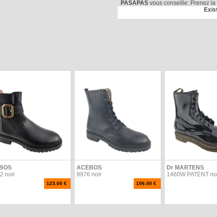
PASAPAS
vous conseille: Prenez la
Exis
BOS
ACEBOS
Dr MARTENS
2 noir
9976 noir
1460W PATENT no
123.00 €
106.00 €