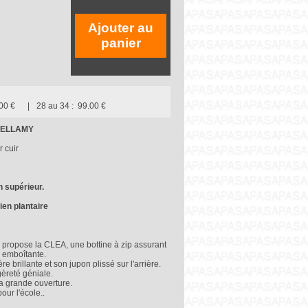
Ajouter au
panier
00 €
28 au 34 :
99.00 €
z BELLAMY
r cuir
n supérieur.
ien plantaire
ropose la CLEA, une bottine à zip assurant
e emboîtante.
brillante et son jupon plissé sur l'arrière.
èreté géniale.
sa grande ouverture.
our l'école..