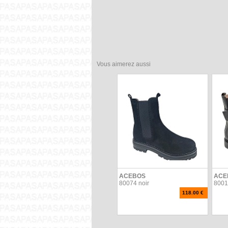
Vous aimerez aussi
ACEBOS
ACE
80074 noir
8001
118.00 €