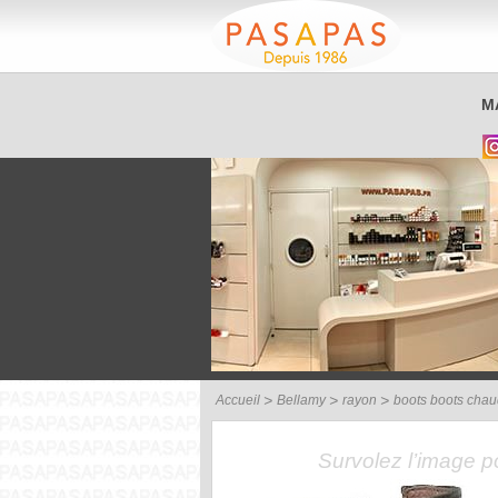
Service client
M
03 26 40 42 32
Accueil
Bellamy
rayon
boots boots cha
Survolez l’image 