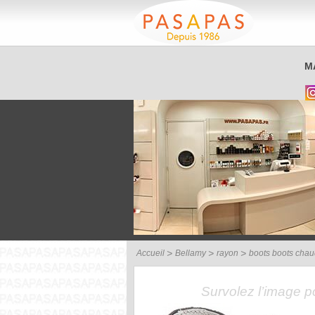
Service client
M
03 26 40 42 32
Accueil
Bellamy
rayon
boots boots cha
Survolez l’image 