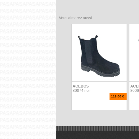
Vous aimerez aussi
ACEBOS
ACE
80074 noir
8006
118.00 €