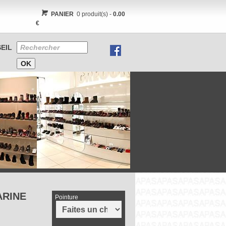
PANIER
0 produit(s) -
0.00
€
EIL
ARINE
Pointure