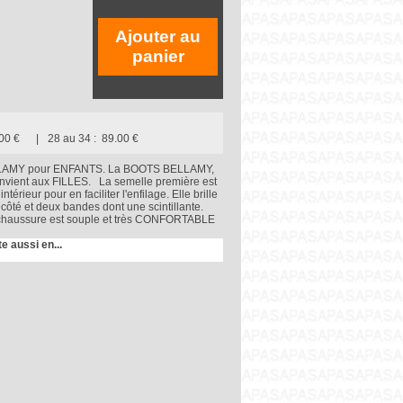
Ajouter au
panier
00 €
28 au 34 :
89.00 €
LAMY pour ENFANTS. La BOOTS BELLAMY,
nvient aux FILLES. La semelle première est
ntérieur pour en faciliter l'enfilage. Elle brille
côté et deux bandes dont une scintillante.
chaussure est souple et très CONFORTABLE
te aussi en...