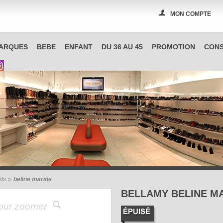
MON COMPTE
PAS A PAS, boutique spécialisée en chaussures à Reims
ARQUES
BEBE
ENFANT
DU 36 AU 45
PROMOTION
CONS
uds
beline marine
BELLAMY BELINE M
pour zoomer