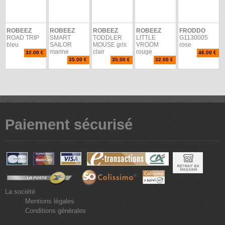
ROBEEZ
ROBEEZ
ROBEEZ
ROBEEZ
FRODDO
ROAD TRIP
SMART
TODDLER
LITTLE
G1130005
bleu
SAILOR
MOUSE gris
VROOM
rose
marine
clair
rouge
32.00 €
46.00 €
35.00 €
35.00 €
32.00 €
Paiement sécurisé
La société
Mentions légales
Conditions générales