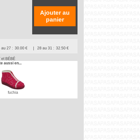
Ajouter au
panier
 au 27 :
30.00 €
28 au 31 :
32.50 €
et BÉBÉ
te aussi en...
fuchia