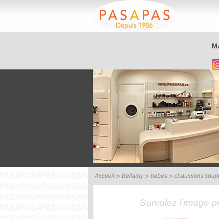
Service client
M
03 26 40 42 32
Accueil
Bellamy
bebes
chaussons soup
Survolez l’image 