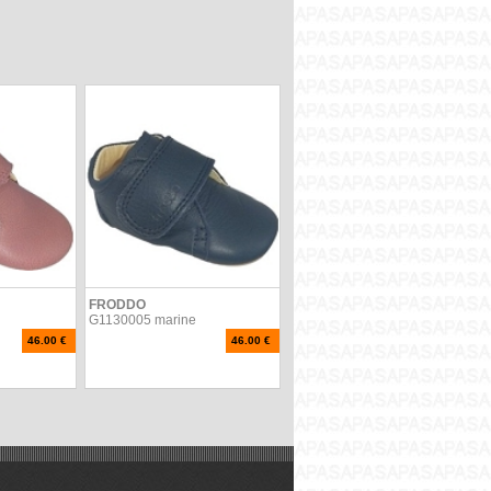
FRODDO
G1130005 marine
46.00 €
46.00 €