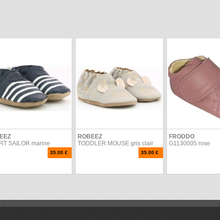
EEZ
ROBEEZ
FRODDO
T SAILOR marine
TODDLER MOUSE gris clair
G1130005 rose
35.00 €
35.00 €