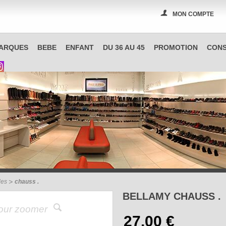
MON COMPTE
PAS A PAS, boutique spécialisée en chaussures à Reims
ARQUES
BEBE
ENFANT
DU 36 AU 45
PROMOTION
CONS
les
chauss .
BELLAMY CHAUSS .
pour zoomer