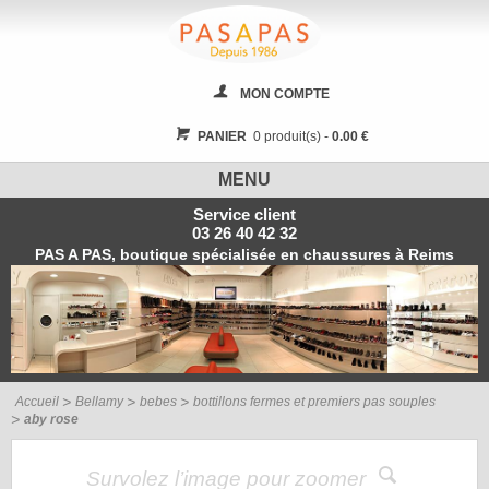
MON COMPTE
PANIER
0 produit(s) -
0.00 €
MENU
Service client
03 26 40 42 32
PAS A PAS, boutique spécialisée en chaussures à Reims
Accueil
Bellamy
bebes
bottillons fermes et premiers pas souples
aby rose
Survolez l’image pour zoomer