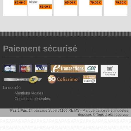
blanc
65.00 €
65.00 €
79.00 €
79.00 €
65.00 €
Paiement sécurisé
La société
Mentions légales
Conditions générales
Pas à Pas
, 14 passage Subé 51100 REIMS - Marque déposée et modèles
déposés © Tous droits réservés