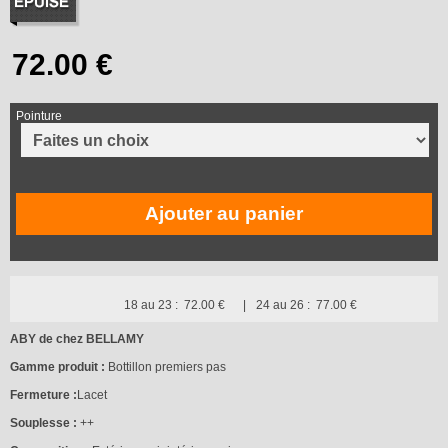
Pointure
Ajouter au panier
18 au 23 :
72.00 €
24 au 26 :
77.00 €
ABY de chez BELLAMY
Gamme produit :
Bottillon premiers pas
Fermeture :
Lacet
Souplesse :
++