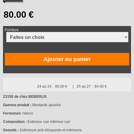
Pointure
Ajouter au panier
24 au 24 :
80.00 €
25 au 27 :
84.00 €
23150 de chez BEBERLIS
Gamme produit :
Montante ajourée
Fermeture :
Velcro
Composition :
Extérieur cuir intérieur cuir
Semelle :
Extérieure anti-dérapante et intérieure