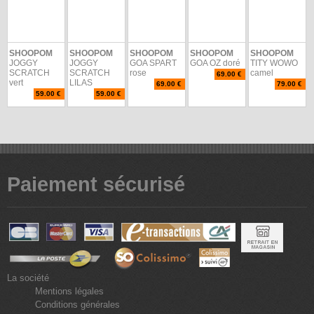
SHOOPOM
SHOOPOM
SHOOPOM
SHOOPOM
SHOOPOM
JOGGY
JOGGY
GOA SPART
GOA OZ doré
TITY WOWO
SCRATCH
SCRATCH
rose
camel
69.00 €
vert
LILAS
69.00 €
79.00 €
59.00 €
59.00 €
Paiement sécurisé
La société
Mentions légales
Conditions générales