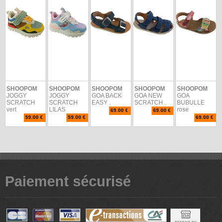
SHOOPOM
SHOOPOM
SHOOPOM
SHOOPOM
SHOOPOM
JOGGY
JOGGY
GOA BACK
GOA NEW
GOA
SCRATCH
SCRATCH
EASY .
SCRATCH .
BUBULLE
vert
LILAS
rose
69.00 €
69.00 €
59.00 €
59.00 €
69.00 €
Paiement sécurisé