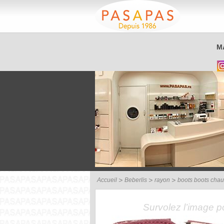
Service client
M
03 26 40 42 32
Accueil
Beberlis
rayon
boots boots cha
Survolez l’image 