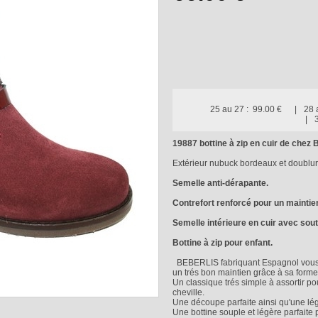
25 au 27 :
99.00 €
28 
19887 bottine à zip en cuir de che
Extérieur nubuck bordeaux et doublure
Semelle anti-dérapante.
Contrefort renforcé pour un maintie
Semelle intérieure en cuir avec sout
Bottine à zip pour enfant.
BEBERLIS fabriquant Espagnol vous p
un trés bon maintien grâce à sa form
Un classique trés simple à assortir p
cheville.
Une découpe parfaite ainsi qu'une lég
Une bottine souple et légère parfaite p