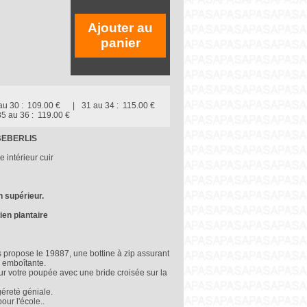
Ajouter au
panier
au 30 :
109.00 €
31 au 34 :
115.00 €
35 au 36 :
119.00 €
z BEBERLIS
 intérieur cuir
n supérieur.
ien plantaire
ropose le 19887, une bottine à zip assurant
e emboîtante.
our votre poupée avec une bride croisée sur la
éreté géniale.
our l'école..