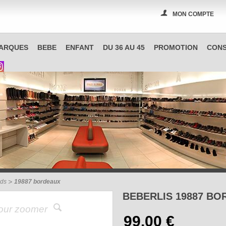
MON COMPTE
PAS A PAS, boutique spécialisée en chaussures à Reims
ARQUES
BEBE
ENFANT
DU 36 AU 45
PROMOTION
CONS
uds
19887 bordeaux
BEBERLIS 19887 B
pour zoomer