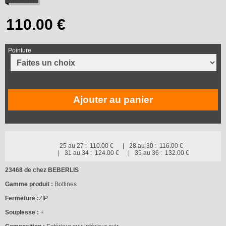
Pointure
Ajouter au panier
25 au 27 :
110.00 €
28 au 30 :
116.00 €
31 au 34 :
124.00 €
35 au 36 :
132.00 €
23468 de chez BEBERLIS
Gamme produit :
Bottines
Fermeture :
ZIP
Souplesse :
+