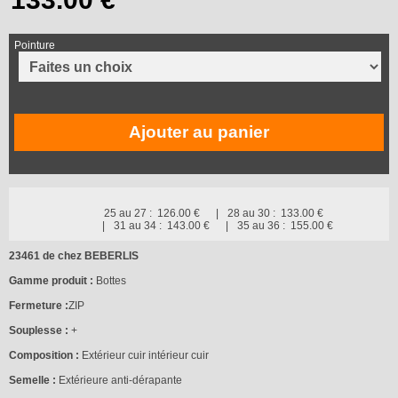
Pointure
Ajouter au panier
25 au 27 :
126.00 €
28 au 30 :
133.00 €
31 au 34 :
143.00 €
35 au 36 :
155.00 €
23461 de chez BEBERLIS
Gamme produit :
Bottes
Fermeture :
ZIP
Souplesse :
+
Composition :
Extérieur cuir intérieur cuir
Semelle :
Extérieure anti-dérapante