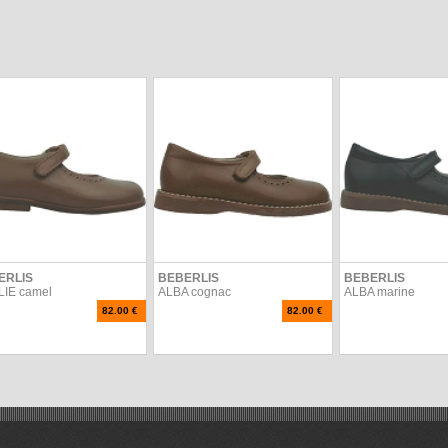
ERLIS
BEBERLIS
BEBERLIS
IE camel
ALBA cognac
ALBA marine
82.00 €
82.00 €