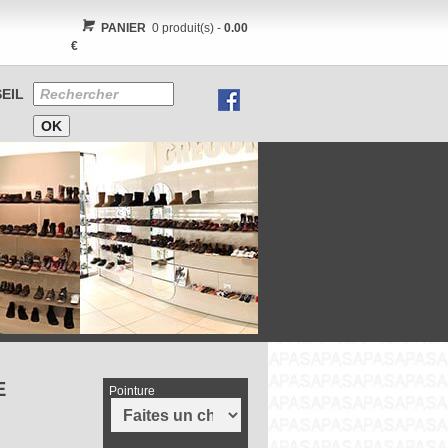
PANIER
0 produit(s) -
0.00
€
EIL
E
Pointure