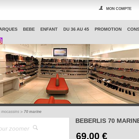
MON COMPTE
PAS A PAS, boutique spécialisée en chaussures à Reims
ARQUES
BEBE
ENFANT
DU 36 AU 45
PROMOTION
CONS
s mocassins
70 marine
BEBERLIS 70 MARIN
pour zoomer