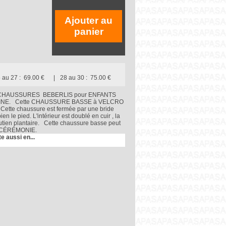
Ajouter au
panier
 au 27 :
69.00 €
28 au 30 :
75.00 €
CHAUSSURES BEBERLIS pour ENFANTS
ARINE. Cette CHAUSSURE BASSE à VELCRO
. Cette chaussure est fermée par une bride
ien le pied. L'intérieur est doublé en cuir , la
outien plantaire. Cette chaussure basse peut
 de CÉRÉMONIE.
te aussi en...