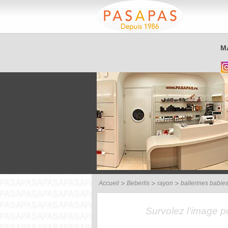
Service client
M
03 26 40 42 32
Accueil
Beberlis
rayon
ballerines babie
Survolez l’image 