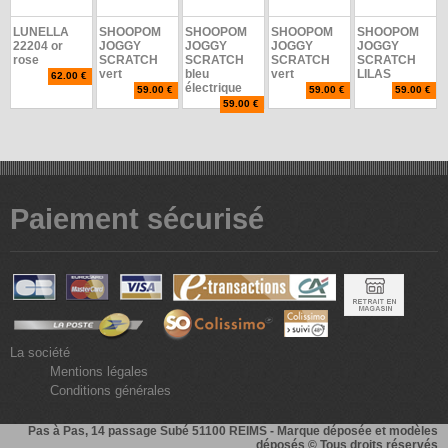
LUNELLA
SHOOPOM
SHOOPOM
SHOOPOM
SHOOPOM
22204 or
JOGGY
JOGGY
JOGGY
JOGGY
rose
SCRATCH
SCRATCH
SCRATCH
SCRATCH
vert
bleu
vert
LILAS
62.00 €
électrique
59.00 €
59.00 €
59.00 €
59.00 €
Paiement sécurisé
La société
Mentions légales
Conditions générales
Pas à Pas
, 14 passage Subé 51100 REIMS - Marque déposée et modèles
déposés © Tous droits réservés