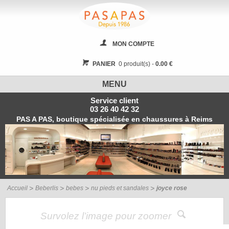
MON COMPTE
PANIER
0 produit(s) -
0.00 €
MENU
Service client
03 26 40 42 32
PAS A PAS, boutique spécialisée en chaussures à Reims
Accueil
Beberlis
bebes
nu pieds et sandales
joyce rose
Survolez l’image pour zoomer