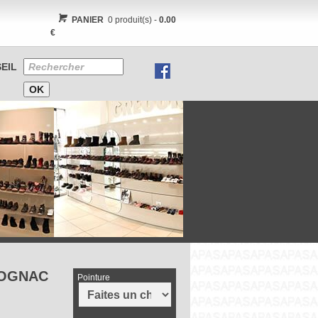
PANIER
0 produit(s) -
0.00
€
EIL
COGNAC
Pointure