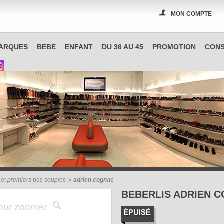
MON COMPTE
PAS A PAS, boutique spécialisée en chaussures à Reims
ARQUES
BEBE
ENFANT
DU 36 AU 45
PROMOTION
CONS
s et premiers pas souples
adrien cognac
BEBERLIS ADRIEN 
pour zoomer