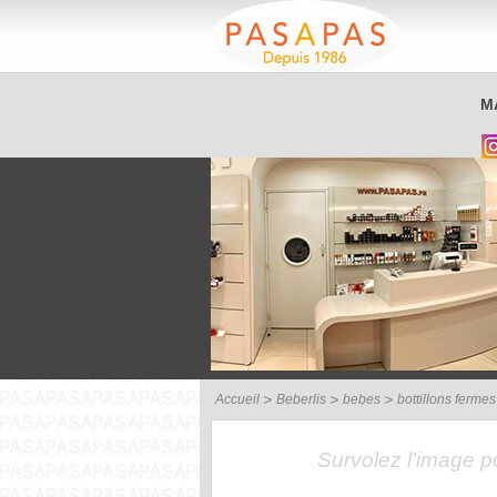
Service client
M
03 26 40 42 32
Accueil
Beberlis
bebes
bottillons ferme
Survolez l’image 