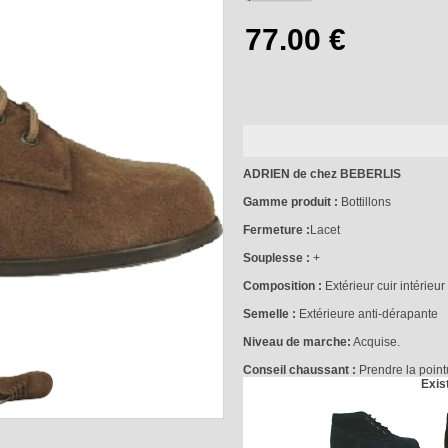
ADRIEN de chez BEBERLIS
Gamme produit :
Bottillons
Fermeture :
Lacet
Souplesse :
+
Composition :
Extérieur cuir intérieur 
Semelle :
Extérieure anti-dérapante
Niveau de marche:
Acquise.
Conseil chaussant :
Prendre la pointu
Exis