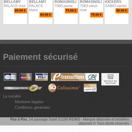
BELLAMY
BELLAMY
ROMAGNOLI
ROMAGNOLI
KICKERS
PALACE rose
PALACE
7080 jaune
7083 vieux
SABIO camel
blanc
rose
65.00 €
79.00 €
56.00 €
65.00 €
75.00 €
Paiement sécurisé
La société
Mentions légales
Conditions générales
Pas à Pas
, 14 passage Subé 51100 REIMS - Marque déposée et modèles
déposés © Tous droits réservés