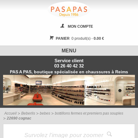
MON COMPTE
PANIER
0 produit(s) -
0.00 €
MENU
Service client
03 26 40 42 32
PAS A PAS, boutique spécialisée en chaussures à Reims
Accueil
Beberlis
bebes
bottillons fermes et premiers pas souples
22690 cognac
Survolez l’image pour zoomer