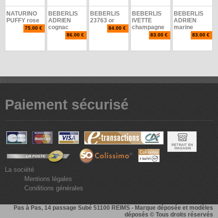
NATURINO
BEBERLIS
BEBERLIS
BEBERLIS
BEBERLIS
PUFFY rose
ADRIEN
23763 or
IVETTE
ADRIEN
cognac
champagne
marine
75.00 €
84.00 €
86.00 €
83.00 €
83.00 €
Paiement sécurisé
La société
Mentions légales
Conditions générales
Pas à Pas
, 14 passage Subé 51100 REIMS - Marque déposée et modèles
déposés © Tous droits réservés