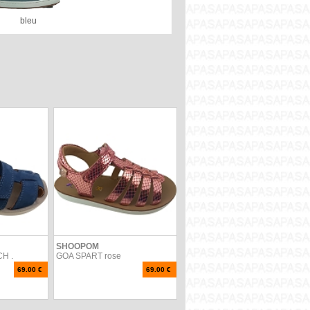
bleu
SHOOPOM
H .
GOA SPART rose
69.00 €
69.00 €