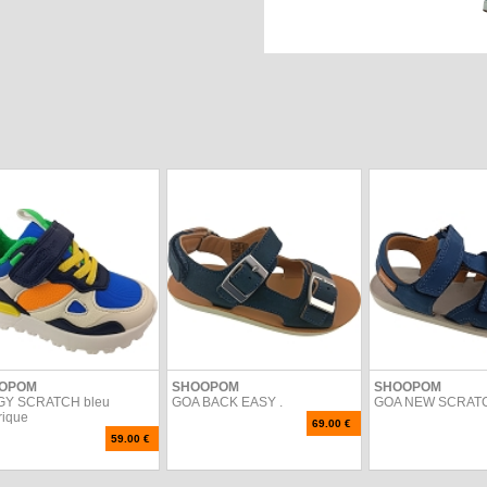
OPOM
SHOOPOM
SHOOPOM
GY SCRATCH bleu
GOA BACK EASY .
GOA NEW SCRATC
rique
69.00 €
59.00 €