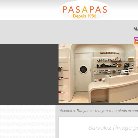
Service client
M
03 26 40 42 32
Accueil
Babybotte
rayon
nu pieds et sa
Survolez l’image 