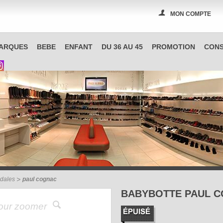
MON COMPTE
PAS A PAS, boutique spécialisée en chaussures à Reims
ARQUES
BEBE
ENFANT
DU 36 AU 45
PROMOTION
CONS
ndales
paul cognac
BABYBOTTE PAUL 
pour zoomer