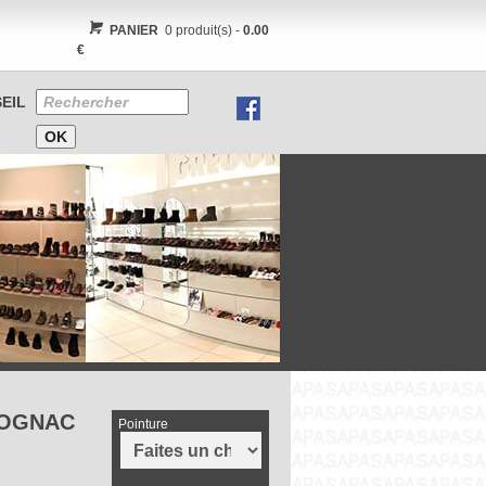
PANIER
0 produit(s) -
0.00
€
EIL
COGNAC
Pointure