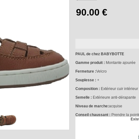
PAUL de chez BABYBOTTE
Gamme produit :
Montante ajourée
Fermeture :
Velcro
Souplesse :
+
Composition :
Extérieur cuir intérieur 
Semelle :
Extérieure anti-dérapante
Niveau de marche:
acquise
Conseil chaussant :
Prendre la poin
Exis