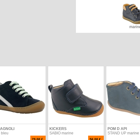
marin
AGNOLI
KICKERS
POM D API
 bleu
SABIO marine
STAND UP marine
79.00 €
56.00 €