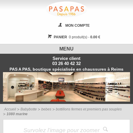
MON COMPTE
PANIER
0 produit(s) -
0.00 €
MENU
Service client
03 26 40 42 32
PAS A PAS, boutique spécialisée en chaussures à Reims
Accueil
Babybotte
bebes
bottillons fermes et premiers pas souples
1080 marine
Survolez l’image pour zoomer