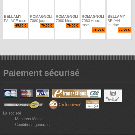
BELLAMY
ROMAGNOLI
ROMAGNOLI
ROMAGNOLI
BELLAMY
PALACE rose
7080 jaune
7080 bleu
7083 vieux
BRYAN
rose
marine
65.00 €
79.00 €
79.00 €
75.00 €
72.00 €
Paiement sécurisé
La société
Mentions légales
Conditions générales