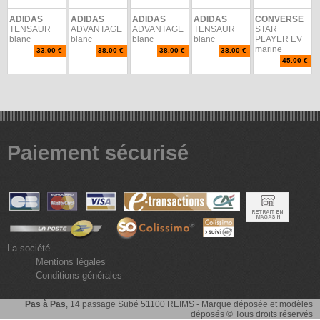
ADIDAS
ADIDAS
ADIDAS
ADIDAS
CONVERSE
TENSAUR
ADVANTAGE
ADVANTAGE
TENSAUR
STAR
blanc
blanc
blanc
blanc
PLAYER EV
marine
33.00 €
38.00 €
38.00 €
38.00 €
45.00 €
Paiement sécurisé
La société
Mentions légales
Conditions générales
Pas à Pas
, 14 passage Subé 51100 REIMS - Marque déposée et modèles
déposés © Tous droits réservés