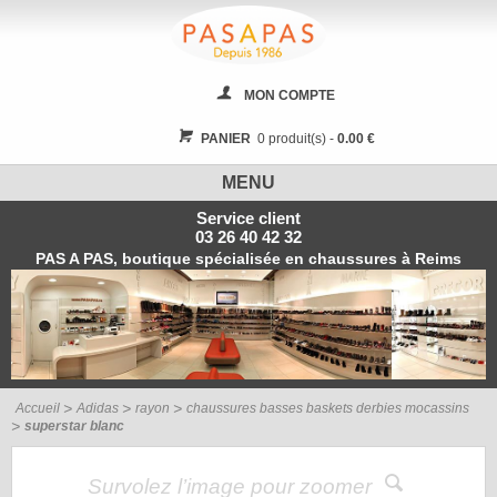
MON COMPTE
PANIER
0 produit(s) -
0.00 €
MENU
Service client
03 26 40 42 32
PAS A PAS, boutique spécialisée en chaussures à Reims
Accueil
Adidas
rayon
chaussures basses baskets derbies mocassins
superstar blanc
Survolez l’image pour zoomer