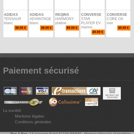
ADIDAS
ADIDAS
REQINS
CONVERSE
CONVERSE
TENSAUR
ADVANTAGE
HARMONY
STAR
CORE OX
blanc
blanc
platine
PLAYER EV
noir
marine
38.00 €
38.00 €
89.00 €
40.00 €
45.00 €
Paiement sécurisé
La société
Mentions légales
Conditions générales
Pas à Pas
, 14 passage Subé 51100 REIMS - Marque déposée et modèles