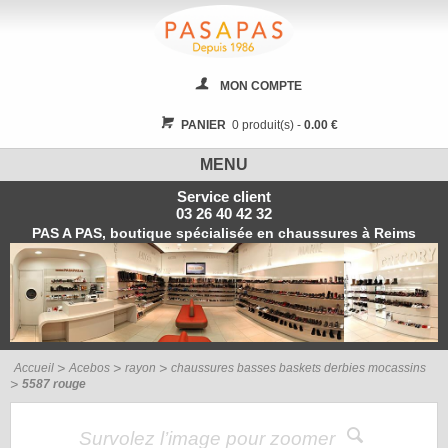
MON COMPTE
PANIER
0 produit(s) -
0.00 €
MENU
Service client
03 26 40 42 32
PAS A PAS, boutique spécialisée en chaussures à Reims
Accueil
Acebos
rayon
chaussures basses baskets derbies mocassins
5587 rouge
Survolez l’image pour zoomer