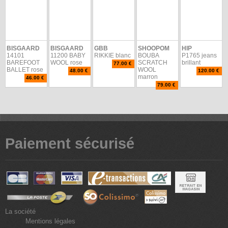
BISGAARD
BISGAARD
GBB
SHOOPOM
HIP
14101
11200 BABY
RIKKIE blanc
BOUBA
P1765 jeans
BAREFOOT
WOOL rose
SCRATCH
brillant
77.00 €
BALLET rose
WOOL
48.00 €
120.00 €
marron
46.00 €
79.00 €
Paiement sécurisé
La société
Mentions légales