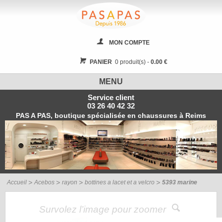
MON COMPTE
PANIER
0 produit(s) -
0.00 €
MENU
Service client
03 26 40 42 32
PAS A PAS, boutique spécialisée en chaussures à Reims
Accueil
Acebos
rayon
bottines a lacet et a velcro
5393 marine
Survolez l’image pour zoomer