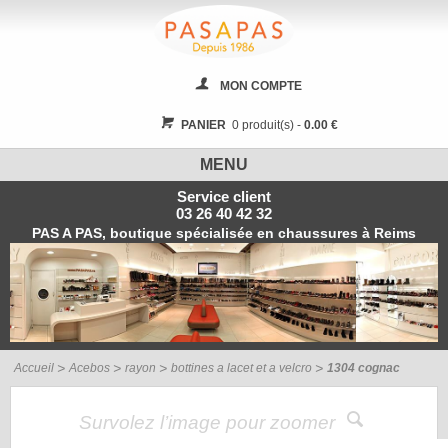
MON COMPTE
PANIER
0 produit(s) -
0.00 €
MENU
Service client
03 26 40 42 32
PAS A PAS, boutique spécialisée en chaussures à Reims
Accueil
Acebos
rayon
bottines a lacet et a velcro
1304 cognac
Survolez l’image pour zoomer