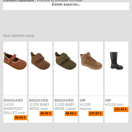
Conseil chaussant :
Prendre la pointure normale.
Existe aussi en...
Vous aimerez aussi
BISGAARD
BISGAARD
BISGAARD
HIP
HIP
14101
11200 BABY
11200 BABY
H1200
H1134 noir
BAREFOOT
WOOL rose
WOOL camel
marron
151.00 €
BALLET rose
48.00 €
48.00 €
120.00 €
46.00 €